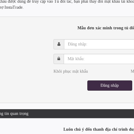
khẩu được dùng để truy cập vào Tủ đối tác, bạn phải thay đổi mật khẩu tài kh
trợ InstaTrade.
Mẫu đơn xác minh trong tủ đối
Đăng
nhập:
Mật
khẩu:
Khôi phục mật khẩu
M
Đăng nhập
g tin quan trọng
Luôn chú ý đến thanh địa chỉ trình du