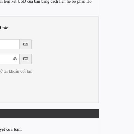
oản liên kết USD của bạn bằng cách liên hệ bộ phận Hộ
 tác
ở tài khoản đối tác
yệt của bạn.