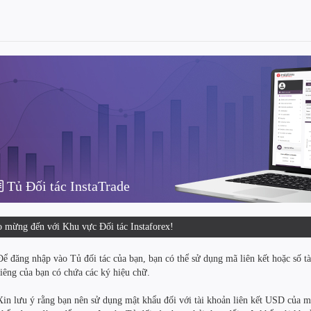
Tủ Đối tác InstaTrade
 mừng đến với Khu vực Đối tác Instaforex!
Để đăng nhập vào Tủ đối tác của bạn, bạn có thể sử dụng mã liên kết hoặc số tà
riêng của bạn có chứa các ký hiệu chữ.
Xin lưu ý rằng bạn nên sử dụng mật khẩu đối với tài khoản liên kết USD của mì