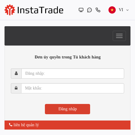
VI
Đơn ủy quyền trong Tủ khách hàng
Đăng
nhập:
Mật
khẩu:
Đăng nhập
liên hệ quản lý